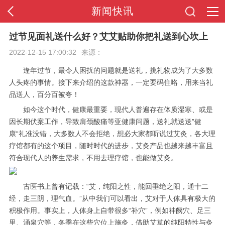
新闻快讯
首页
过节见面礼送什么好？艾艾贴助你把礼送到心坎上
2022-12-15 17:00:32
来源：
全站导航
逢年过节，最令人困扰的问题就是送礼，挑礼物成为了大多数
人头疼的事情。接下来介绍的这款神器，一定要码住咯，用来当礼
品送人，百分百被夸！
如今这个时代，健康最重要，现代人普遍存在体质湿寒、或是
因长期伏案工作，导致肩颈酸痛等亚健康问题，送礼就送送”健
康“礼准没错，大多数人不会拒绝，想必大家都听说过艾灸，各大理
疗馆都有的这个项目，随时时代的进步，艾灸产品也越来越丰富且
符合现代人的养生需求，不用去理疗馆，也能做艾灸。
古医书上曾有记载：“艾，纯阳之性，能回垂绝之阳，通十二
经，走三阴，理气血。”从中我们可以看出，艾对于人体具有极大的
积极作用。事实上，人体身上自带很多“补穴”，例如神阙穴、足三
里、涌泉穴等，冬季在这些穴位上施灸，借助艾草的纯阳特性与灸