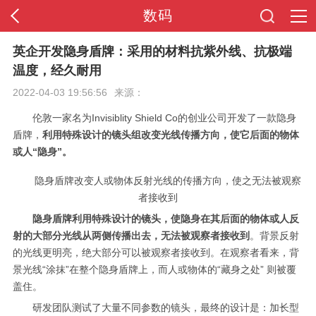
数码
首页
英企开发隐身盾牌：采用的材料抗紫外线、抗极端
温度，经久耐用
全站导航
2022-04-03 19:56:56
来源：
伦敦一家名为Invisiblity Shield Co的创业公司开发了一款隐身
盾牌，
利用特殊设计的镜头组改变光线传播方向，使它后面的物体
或人“隐身”。
隐身盾牌改变人或物体反射光线的传播方向，使之无法被观察
者接收到
隐身盾牌利用特殊设计的镜头，使隐身在其后面的物体或人反
射的大部分光线从两侧传播出去，无法被观察者接收到
。背景反射
的光线更明亮，绝大部分可以被观察者接收到。在观察者看来，背
景光线“涂抹”在整个隐身盾牌上，而人或物体的“藏身之处” 则被覆
盖住。
研发团队测试了大量不同参数的镜头，最终的设计是：加长型